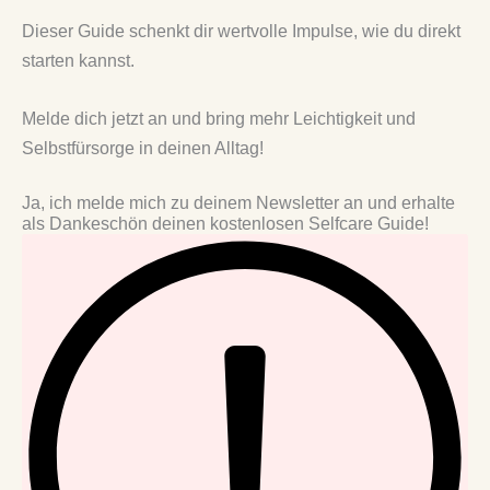
Dieser Guide schenkt dir wertvolle Impulse, wie du direkt
starten kannst.
Melde dich jetzt an und bring mehr Leichtigkeit und
Selbstfürsorge in deinen Alltag!
Ja, ich melde mich zu deinem Newsletter an und erhalte
als Dankeschön deinen kostenlosen Selfcare Guide!